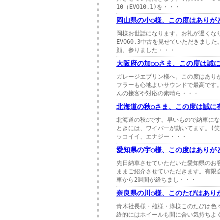
10（EVO10.1)を・・・
岡山県の小○様、この度はありが
岡様お世話になります。お礼が遅くな
EVO60.3中古を見せていただきま
顔、参りました・・・
大阪府の加○○さま、この度は誠
ガレージエブリン様へ。この度はあり
フラーも心地よいサウンドで最高です
んの接客や対応の素晴ら・・・
北海道の秋○さま、この度は誠に
北海道の秋○です。早いもので納車にな
ときには、ワイパーが動いてます。(
ッコイイ、エナジー・・・
愛知県の宇○様、この度はありが
先日納車させていただいた愛知県のお
ままご紹介させていただきます。有限
車から2週間が経ちまし・・・
奈良県の川○様、このたびはあり
青木社長様・雄様・淳様このたびは色々
終的にはホイールも間に合い気持ちよ