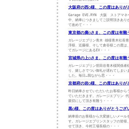
大阪府の西○様、この度はありが
Garage EVE.RYN 大阪 ス
中、納車につきましてご説明頂きあり
て改めて・・・
東京都の廣○さま、この度は有難
ガレージエブリン青木 雄様青木社長青
淳様、近藤様、そして倉谷様この度は
てガレージにあるEV・・・
宮城県の上○さま、この度は有難
ガレージエブリン世田谷青木様関係者様
り、嬉しさでつい御礼が遅れてしまい
した。毎日…我ながら思・・・
京都府の岩○様、この度はありが
昨日納車させていただいたお客様から
ていただきます。ガレージエブリン 
親切にして頂き有難う・・・
黒○様、この度はありがとうござ
納車前のお客様から大変嬉しいメール
す。ガレージエブリンスタッフの皆様
せて頂き、今村工場長様の・・・