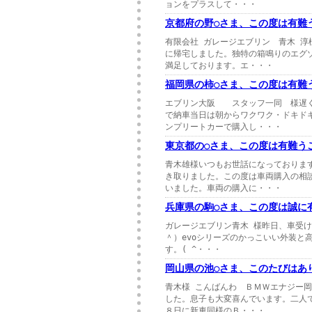
ョンをプラスして・・・
京都府の野○さま、この度は有難
有限会社 ガレージエブリン 青木 
に帰宅しました。独特の箱鳴りのエグ
満足しております。エ・・・
福岡県の柿○さま、この度は有難
エブリン大阪 スタッフ一同 様遅く
で納車当日は朝からワクワク・ドキド
ンプリートカーで購入し・・・
東京都の○さま、この度は有難う
青木雄様いつもお世話になっておりま
き取りました。この度は車両購入の相
いました。車両の購入に・・・
兵庫県の駒○さま、この度は誠に
ガレージエブリン青木 様昨日、車受け
＾）evoシリーズのかっこいい外装と
す。( ^・・・
岡山県の池○さま、このたびはあ
青木様 こんばんわ ＢＭＷエナジー
した。息子も大変喜んでいます。二人
８日に新車同様のＢ・・・