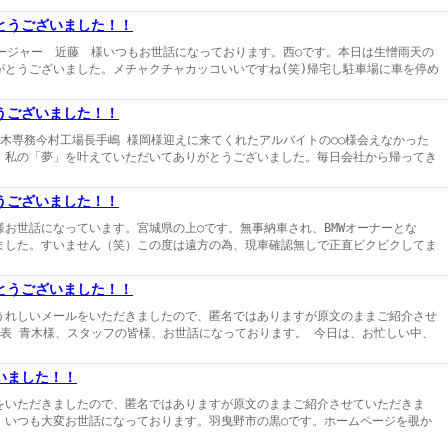
とうございました！！
トアマネージャー 近藤 様いつもお世話になっております。西○です。本日は生憎雨天の
がとうございました。メチャクチャカッコいいですね(笑)帰宅し駐車場に車を停め
うございました！！
木専務今村工場長手嶋 様岡様迎えに来てくれたアルバイトの○○様会えなかった
、私の「夢」を叶えていただいてありがとうございました。毎日会社から帰ってき
うございました！！
お世話になっています。宮城県の上○です。無事納車され、BMWオーナーとな
ました。すいません（笑）この度は遠方の為、現車確認無しで正直ビクビクしてま
とうございました！！
うれしいメールをいただきましたので、匿名ではありますが原文のままご紹介させ
代表 青木様、スタッフの皆様、お世話になっております。 今日は、お忙しい中、
いました！！
をいただきましたので、匿名ではありますが原文のままご紹介させていただきま
、いつも大変お世話になっております。羽曳野市の黒○です。ホームページを覗か