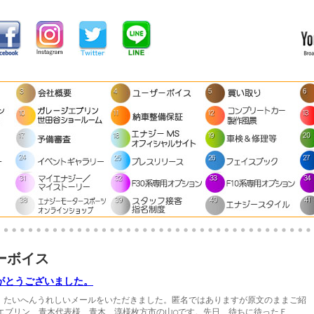
ーボイス
がとうございました。
、たいへんうれしいメールをいただきました。匿名ではありますが原文のままご紹
エブリン 青木代表様 青木 淳様枚方市の山○です。先日、待ちに待ったＦ