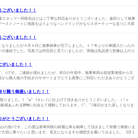
うございました！！
淳様スタッフ一同様先ほどはご丁寧な対応ありがとうございました。遠回りして無事
ゾーストノートに地面をはうようなハンドリングかなりスポーティーな走りに大変
うございました！！
なりましたが４月４日に無事納車が完了しました。１７年ぶりの車購入だったの
キの連続でした。写真では何百回と見ていましたが、実物は気品漂う想像以上のコ
ございました！！
す。○です。ご連絡が遅れましたが、本日の午前中、無事車両を陸送業者様から引
談から購入後の手続きのサポートまでとても真摯にご対応いただきありがとうござ
有り難う御座いました！！
取りました。( ^ω^ )キレイに仕上げて頂きありがとうございました。（＾◇
高級感あふれるBMWに出会えて感動しております。(^。^)毎日がまた楽しくなりま
りがとうございました！！
岡山の池○です。この度は新車同様の綺麗な車を納車して頂きまして有難う御座いま
で大切に乗りたいと思います。長文になりますが感想文を書いてみました。 3月１