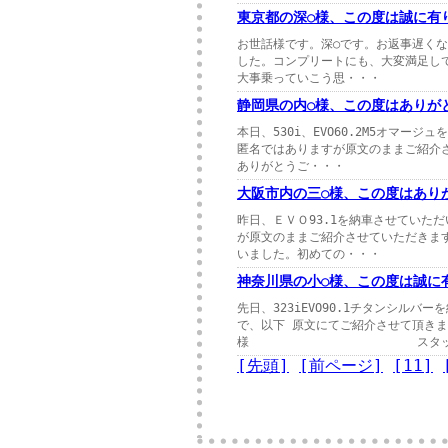
東京都の深○様、この度は誠に有
お世話様です。深○です。お返事遅く
した。コンプリートにも、大変満足し
大事乗っていこう思・・・
静岡県の内○様、この度はありが
本日、530i、EVO60.2M5オマ
匿名ではありますが原文のままご紹介
ありがとうご・・・
大阪市内の三○様、この度はあり
昨日、ＥＶＯ93.1を納車させていた
が原文のままご紹介させていただきま
いました。初めての・・・
神奈川県の小○様、この度は誠に
先日、323iEVO90.1チタンシル
で、以下 原文にてご紹介させて頂き
様 スタッフ・
[先頭]
[前ページ]
[11]