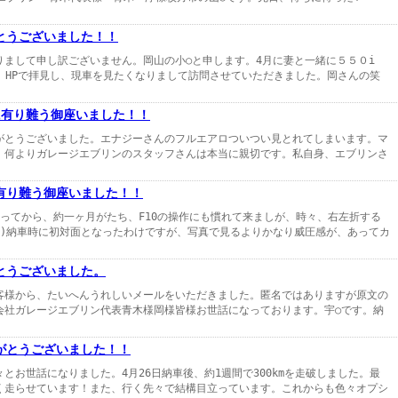
とうございました！！
りまして申し訳ございません。岡山の小○と申します。4月に妻と一緒に５５０i
した。HPで拝見し、現車を見たくなりまして訪問させていただきました。岡さんの笑
に有り難う御座いました！！
がとうございました。エナジーさんのフルエアロついつい見とれてしまいます。マ
。何よりガレージエブリンのスタッフさんは本当に親切です。私自身、エブリンさ
有り難う御座いました！！
ってから、約一ヶ月がたち、F10の操作にも慣れて来ましが、時々、右左折する
笑)納車時に初対面となったわけですが、写真で見るよりかなり威圧感が、あってカ
とうございました。
客様から、たいへんうれしいメールをいただきました。匿名ではありますが原文の
会社ガレージエブリン代表青木様岡様皆様お世話になっております。宇○です。納
がとうございました！！
とお世話になりました。4月26日納車後、約1週間で300kmを走破しました。最
く走らせています！また、行く先々で結構目立っています。これからも色々オプシ