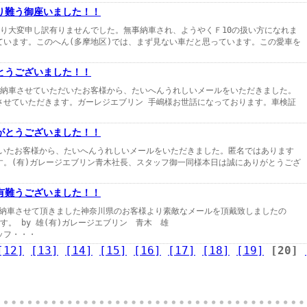
り難う御座いました！！
なり大変申し訳有りませんでした。無事納車され、ようやくＦ10の扱い方になれま
ています。このへん(多摩地区)では、まず見ない車だと思っています。この愛車を
とうございました！！
ージュを納車させていただいたお客様から、たいへんうれしいメールをいただきました。
させていただきます。ガーレジエブリン 手嶋様お世話になっております。車検証
がとうございました！！
だいたお客様から、たいへんうれしいメールをいただきました。匿名ではあります
す。(有)ガレージエブリン青木社長、スタッフ御一同様本日は誠にありがとうござ
有難うございました！！
バーを納車させて頂きました神奈川県のお客様より素敵なメールを頂戴致しましたの
ます。 by 雄(有)ガレージエブリン 青木 雄
・・
[12]
[13]
[14]
[15]
[16]
[17]
[18]
[19]
[20]