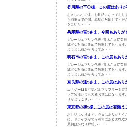
香川県の平〇様、この度はありが
お久しぶりです。お世話になっております
ら納車までの間、親切に対応してくだ
を言いた・・・
兵庫県の宮○さま、今回もありが
ガレージエブリン代表 青木さま従業
誠実な対応に改めて感謝しております
ようと以前から考えてお・・・
明石市の宮○さま、この度もあり
ガレージエブリン代表 青木さま従業
誠実な対応に改めて感謝しております
ようと以前から考えてお・・・
奈良県の遠○さま、この度はあり
エナジーＭＳ可変バルブマフラーを装着
ッフ皆様いつも大変お世話になります
りがとうござい・・・
東京都の和○様、この度は有難う
お世話になります。昨日はありがとう
に、ドライブがてら浦和にあるBOND
最初はかなり戸惑い・・・