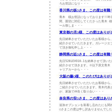
ろお世話になり・・・
香川県の坂○さま、この度は有難
青木 様お世話になっております!!昨日
間、親切に対応してくださった青木 
ール致しま・・・
東京都の児○様、この度はありが
先日納車させていただいたお客様から
紹介させていただきます。ガレージエブ
て頂き御礼申し上・・・
静岡県の近○さま、この度は有難
先日528iEVO10.1を納車させて
紹介させて頂きます。※以下原文青木
ャリアカーから・・・
大阪の藤○様、このたびはありが
先日納車させていただいたお客様から
ご紹介させていただきます。青木代表
が、家族で仲良く取り合い・・・
奈良県の安○さま、この度はあり
追加オプションを装着し忘れたにも関
○さまこの度は申し訳ありませんでし