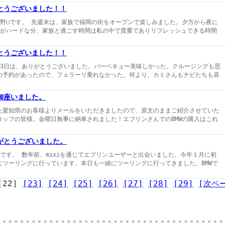
とうございました！！
の野○です。 先週末は、家族で福岡の街をオープンで楽しみました。夕方から夜に
事がハードな分、家族と過ごす時間は私の中で貴重でありリフレッシュできる時間
とうございました！！
月3日は、ありがとうございました。バーベキュー美味しかった。クルージングも思
の予約があったので、フェラーリ乗れなかった。何より、カミさんもチビたちも喜
御座いました。
た愛知県のお客様よりメールをいただきましたので、原文のままご紹介させていた
タッフの皆様。金曜日無事に納車されました！エブリンさんでのBMWの購入はこれ
がとうございました。
です。 数年前、mixiを通じてエブリンユーザーと出会いました。今年１月に初
にツーリングに行っています。本日も一緒にツーリングに行ってきました。BMWで
[22]
[23]
[24]
[25]
[26]
[27]
[28]
[29]
[次ペ