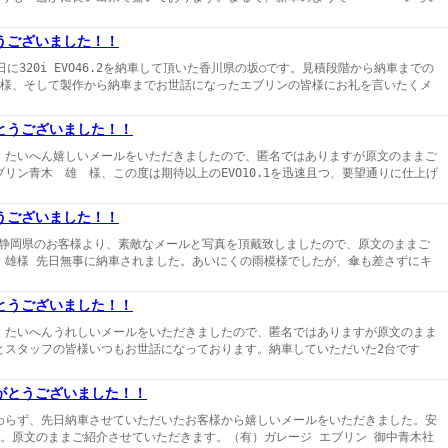
うございました！！
に320i EVO46.2を納車して頂いた香川県の坂○です。見積段階から納車までの
雄様、そして製作から納車までお世話になったエブリンの皆様にお礼を言いたくメ
とうございました！！
、たいへん嬉しいメールをいただきましたので、匿名ではありますが原文のままご
リン青木 雄 様、この度は期待以上のEVO10.1を迅速且つ、要望通りに仕上げ
うございました！！
頂いた静岡県のお客様より、素敵なメールと写真を頂戴致しましたので、原文のままご
 雄様 先日無事に納車されました。あいにくの雨模様でしたが、傘も差さずにキ
とうございました！！
、たいへんうれしいメールをいただきましたので、匿名ではありますが原文のまま
とスタッフの皆様いつもお世話になっております。納車していただいた2台です
がとうございました！！
わらず、先日納車させていただいたお客様から嬉しいメールをいただきました。安
た。原文のままご紹介させていただきます。（有）ガレージ エブリン 御中青木社