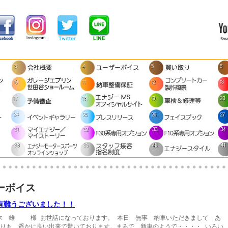
ーボイス
有難うございました！！
木 雄 様 お世話になっております。 本日 無事 納車いただきまして あ
よりも 遥かに良い出来で驚いております。まるで、新車のようで・・・・ いろい