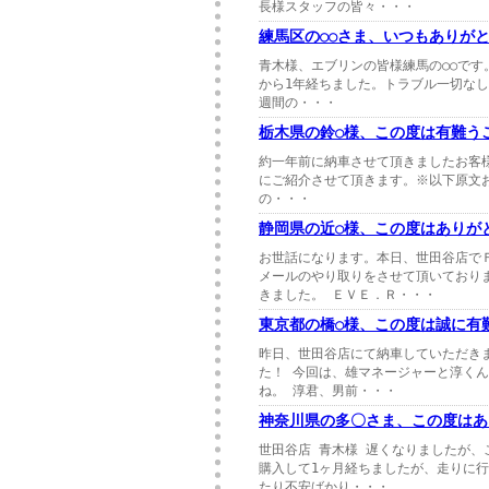
長様スタッフの皆々・・・
練馬区の○○さま、いつもありが
青木様、エブリンの皆様練馬の○○です
から1年経ちました。トラブル一切なし、
週間の・・・
栃木県の鈴○様、この度は有難う
約一年前に納車させて頂きましたお客
にご紹介させて頂きます。※以下原文お
の・・・
静岡県の近○様、この度はありが
お世話になります。本日、世田谷店で
メールのやり取りをさせて頂いており
きました。 ＥＶＥ．Ｒ・・・
東京都の橋○様、この度は誠に有
昨日、世田谷店にて納車していただきま
た！ 今回は、雄マネージャーと淳く
ね。 淳君、男前・・・
神奈川県の多〇さま、この度はあ
世田谷店 青木様 遅くなりましたが
購入して1ヶ月経ちましたが、走りに行
たり不安ばかり・・・