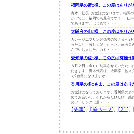
福岡県の野○様、この度はありが
青木 社長 お世話になります。福岡
かけては、福岡でも最高です！！ 仕
であります。はじめて・・・
大阪府の山○様、この度はありが
ガレージエブリン関係者の皆さまへ8
ったより、激しく楽しかった。歯医者
んでいしました。カミ・・・
愛知県の佐○様、この度は有難う
８月２日（金）に納車させていただい
だきます。青木代表様、近藤様、他ス
で2台目になりますが・・・
香川県の多○さま、この度はあり
お世話になっております。香川県の多○
めてお会いし、それからたびたび一緒
のツーリングは最・・・
[先頭]
[前ページ]
[21]