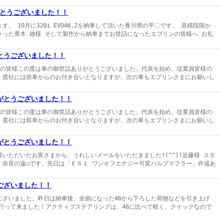
とうございました！！
。 10月に320i EVO46.2を納車して頂いた香川県の平〇です。 見積段階か
さった青木 雄様 そして製作から納車までお世話になったエブリンの皆様へ お礼
とうございました！！
員の皆様この度は車の御世話ありがとうございました。代表を始め、従業員皆様の
。貴社には前車からのお付き合いとなりますが、次の車もエブリンさまにお願いし
がとうございました！！
員の皆様この度は車の御世話ありがとうございました。代表を始め、従業員皆様の
。貴社には前車からのお付き合いとなりますが、次の車もエブリンさまにお願いし
がとうございました！！
いただいたお客さまから、うれしいメールをいただきました!(^^)!近藤様 スタ
。奈良の遠○です。先日は「Ｅ６１ ワンオフエナジー可変バルブマフラー」作成あ
ございました！！
ございました。昨日は納車後、全損になった46から下ろした荷物などを引き上げ
に行って来ました！アクティブステアリングは、46に比べて軽く、クイックなので