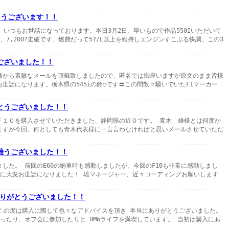
とうございます！！
。いつもお世話になっております。本日3月2日、早いもので作品550Iいただいて
7,200?走破です。燃費だって5?/L以上を維持しエンジンすこぶる快調。この3
ございました！！
様から素敵なメールを頂戴致しましたので、匿名では御座いますが原文のまま皆様
世話になります。栃木県の545iの鈴○です〓︎この間散々騒いでいたF1マーカー
とうございました！！
Ｆ１０を購入させていただきました、静岡県の近Ｏです。 青木 雄様とは何度か
ますが今回、何としても青木代表様に一言言わなければと思いメールさせていただ
難うございました！！
した。 前回のE60の納車時も感動しましたが、今回のF10も非常に感動しまし
んに大変お世話になりました！ 雄マネージャー、近々コーディングお願いします
りがとうございました！！
、この度は購入に際して色々なアドバイスを頂き 本当にありがとうございました。
ったり、オフ会に参加したりと BMWライフを満喫しています。 当初は購入にあ