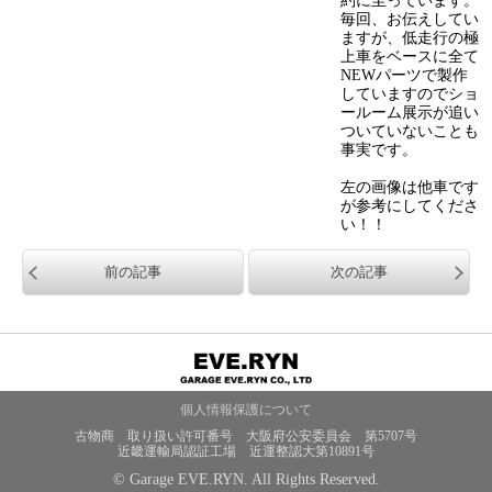
約に至っています。
毎回、お伝えしてい
ますが、低走行の極
上車をベースに全て
NEWパーツで製作
していますのでショ
ールーム展示が追い
ついていないことも
事実です。
左の画像は他車です
が参考にしてくださ
い！！
前の記事
次の記事
個人情報保護について
古物商 取り扱い許可番号 大阪府公安委員会 第5707号
近畿運輸局認証工場 近運整認大第10891号
© Garage EVE.RYN. All Rights Reserved.