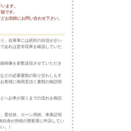
ざいます。
可能です。
などお気軽にお問い合わせ下さい。
おり、在庫車には絶対の自信がざい
のであれば是非現車を確認していた
詳細画像を多数送信させていただき
紙などの必要書類の取り交わしもす
がお客様に御用意頂く書類の御説明
もとへお車が届くまでの流れを御説
書、委任状、ローン用紙、車庫証明
御自身が所轄の警察署に申請してい
さい。）