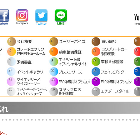
流れ
様へ。