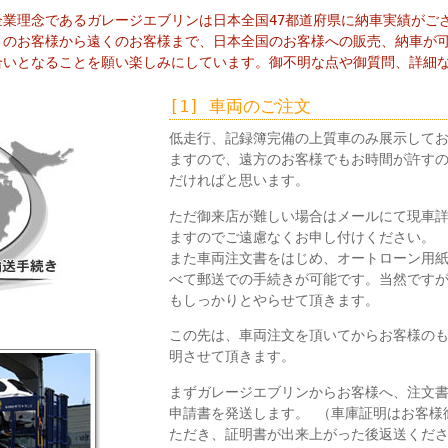
業理念であるガレージエブリンは日本全国47都道府県に納車実績がご
くのお客様から遠くのお客様まで、日本全国のお客様への販売、納車が
合いとなることを願い楽しみにしています。御不明な点や御質問、詳細
[1] 車両のご注文
低走行、記録簿完備の上質車のみ展示して
ますので、遠方のお客様でもお時間が許す
だければと思います。
ただ御来店が難しい場合はメールにて現車
ますのでご遠慮なくお申し付けください。
また車両注文書をはじめ、オートローン用
べて郵送での手続きが可能です。当然です
もしっかりとやらせて頂きます。
この先は、車両注文を頂いてからお客様の
明させて頂きます。
まずガレージエブリンからお客様へ、注文
申請書を発送します。 （車庫証明はお客様
ただき、証明書が出来上がった後返送くだ