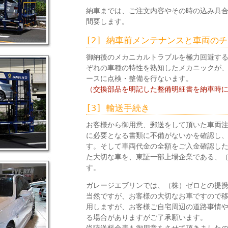
納車までは、ご注文内容やその時の込み具
間要します。
[2] 納車前メンテナンスと車両の
御納後のメカニカルトラブルを極力回避す
ぞれの車種の特性を熟知したメカニックが、
ースに点検・整備を行ないます。
（交換部品を明記した整備明細書を納車時
[3] 輸送手続き
お客様から御用意、郵送をして頂いた車両
に必要となる書類に不備がないかを確認し
す。そして車両代金の全額をご入金確認し
た大切な車を、東証一部上場企業である、
す。
ガレージエブリンでは、（株）ゼロとの提
当然ですが、お客様の大切なお車ですので
用しますが、お客様ご自宅周辺の道路事情
る場合がありますがご了承願います。