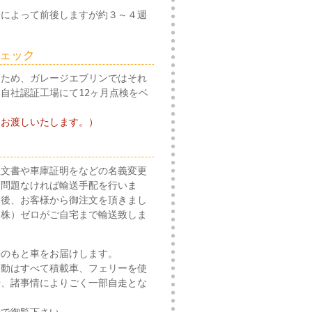
合によって前後しますが約３～４週
チェック
るため、ガレージエブリンではそれ
自社認証工場にて12ヶ月点検をベ
にお渡しいたします。）
注文書や車庫証明をなどの名義変更
、問題なければ輸送手配を行いま
た後、お客様から御注文を頂きまし
（株）ゼロがご自宅まで輸送致しま
携のもと車をお届けします。
移動はすべて積載車、フェリーを使
や、諸事情によりごく一部自走とな