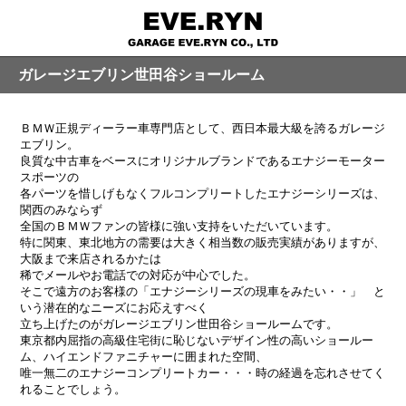
ガレージエブリン世田谷ショールーム
ＢＭＷ正規ディーラー車専門店として、西日本最大級を誇るガレージ
エブリン。
良質な中古車をベースにオリジナルブランドであるエナジーモーター
スポーツの
各パーツを惜しげもなくフルコンプリートしたエナジーシリーズは、
関西のみならず
全国のＢＭＷファンの皆様に強い支持をいただいています。
特に関東、東北地方の需要は大きく相当数の販売実績がありますが、
大阪まで来店されるかたは
稀でメールやお電話での対応が中心でした。
そこで遠方のお客様の「エナジーシリーズの現車をみたい・・」 と
いう潜在的なニーズにお応えすべく
立ち上げたのがガレージエブリン世田谷ショールームです。
東京都内屈指の高級住宅街に恥じないデザイン性の高いショールー
ム、ハイエンドファニチャーに囲まれた空間、
唯一無二のエナジーコンプリートカー・・・時の経過を忘れさせてく
れることでしょう。