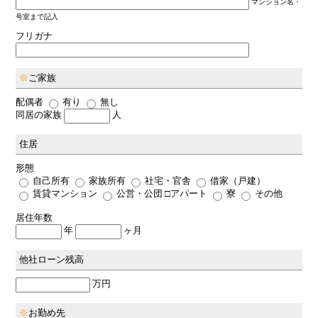
マンション名・
号室まで記入
フリガナ
※
ご家族
配偶者
有り
無し
同居の家族
人
住居
形態
自己所有
家族所有
社宅・官舎
借家（戸建）
賃貸マンション
公営・公団 □アパート
寮
その他
居住年数
年
ヶ月
他社ローン残高
万円
※
お勤め先