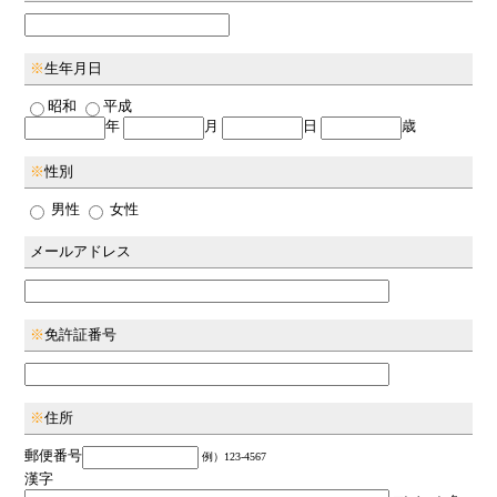
※
生年月日
昭和
平成
年
月
日
歳
※
性別
男性
女性
メールアドレス
※
免許証番号
※
住所
郵便番号
例）123-4567
漢字