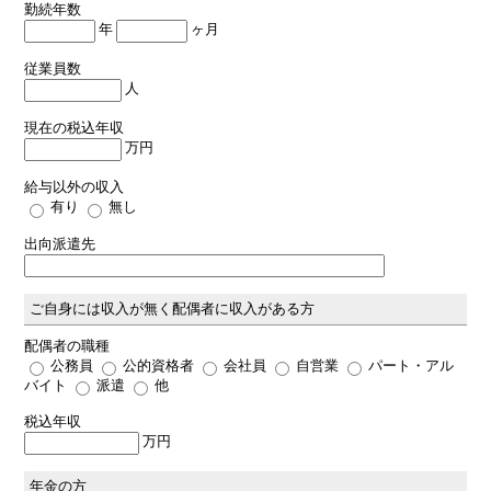
勤続年数
年
ヶ月
従業員数
人
現在の税込年収
万円
給与以外の収入
有り
無し
出向派遣先
ご自身には収入が無く配偶者に収入がある方
配偶者の職種
公務員
公的資格者
会社員
自営業
パート・アル
バイト
派遣
他
税込年収
万円
年金の方