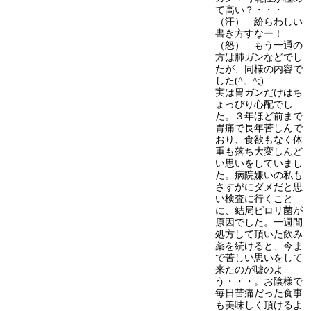
て高い？・・・
（汗） 紛らわしい
書き方すなー！
（怒） もう一通の
方は肺ガンなどでし
たが、同様の内容で
した(^。^;)
実は胃ガンだけはち
ょっぴり心配でし
た。３年ほど前まで
胃痛で長年苦しんで
おり、食欲もなく体
重も落ち大変しんど
い思いをしていまし
た。病院嫌いの私も
さすがにダメだと思
い検査に行くこと
に、結局ピロリ菌が
原因でした。一週間
処方して頂いた飲み
薬を続けると、今ま
で苦しい思いをして
来たのが嘘のよ
う・・・。お陰様で
毎日苦痛だった食事
も美味しく頂けるよ