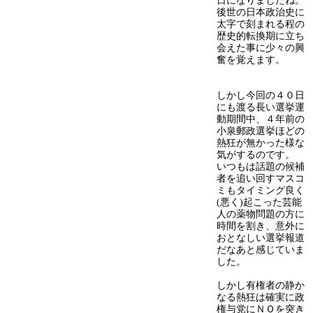
日になりましたね。
後世の日本政治史に
太字で刻まれる程の
歴史的転換期に立ち
会えた事に少々の興
奮を覚えます。
しかし今回の４０日
にも渡る長い選挙運
動期間中、４年前の
小泉郵政選挙ほどの
熱狂が無かった様な
気がするのです。
いつもは話題の候補
者を追い回すマスコ
ミもタイミング良く
(悪く)起こった芸能
人の薬物問題の方に
時間を割き、意外に
おとなしい選挙報道
だなあと感じていま
した。
しかし有権者の静か
なる熱狂は確実に政
権与党にＮＯを突き