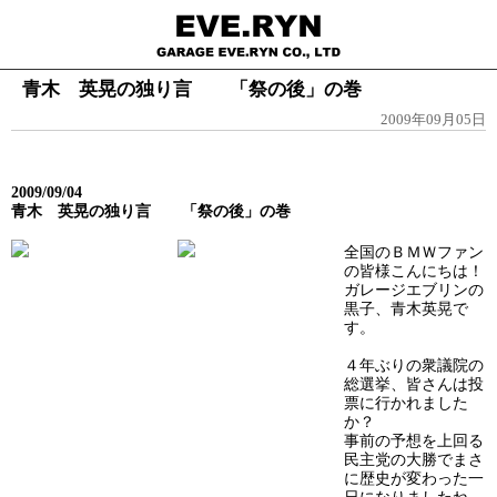
青木 英晃の独り言 「祭の後」の巻
2009年09月05日
2009/09/04
青木 英晃の独り言 「祭の後」の巻
全国のＢＭＷファン
の皆様こんにちは！
ガレージエブリンの
黒子、青木英晃で
す。
４年ぶりの衆議院の
総選挙、皆さんは投
票に行かれました
か？
事前の予想を上回る
民主党の大勝でまさ
に歴史が変わった一