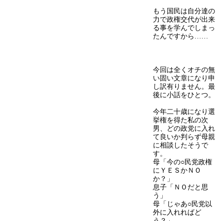
もう国民は自分達の
力で政権交代が出来
る事を学んでしまっ
たんですから……
今回は全くオチの無
い固い文章になり申
し訳有りません。最
後に小話をひとつ。
今年二十歳になり選
挙権を得た私の次
男、どの政党に入れ
て良いか判らず母親
に相談したそうで
す。
母「今の○民党政権
にＹＥＳかＮＯ
か？」
息子「ＮＯだと思
う」
母「じゃあ○民党以
外に入れればど
う？」