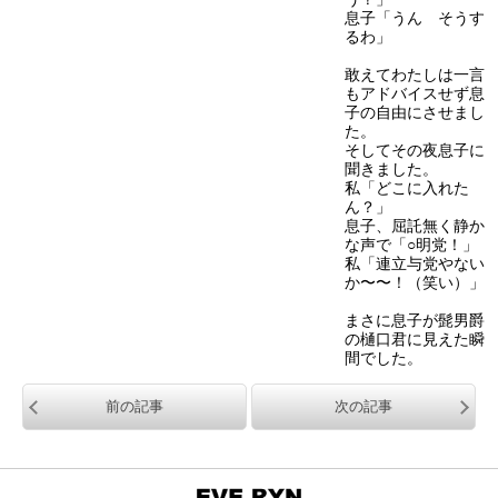
息子「うん そうす
るわ」
敢えてわたしは一言
もアドバイスせず息
子の自由にさせまし
た。
そしてその夜息子に
聞きました。
私「どこに入れた
ん？」
息子、屈託無く静か
な声で「○明党！」
私「連立与党やない
か〜〜！（笑い）」
まさに息子が髭男爵
の樋口君に見えた瞬
間でした。
前の記事
次の記事