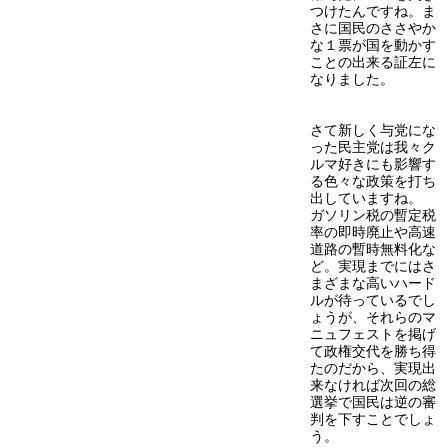
つけたんですね。ま
さに国民のささやか
な１票が国を動かす
ことの出来る証左に
なりました。
さて新しく与党にな
った民主党は我々ク
ルマ好きにも影響す
る色々な政策を打ち
出していますね。
ガソリン税の暫定税
率の即時廃止や高速
道路の暫時無料化な
ど。実現までにはさ
まざまな高いハード
ルが待っているでし
ょうが、それらのマ
ニュフェストを掲げ
て政権交代を勝ち得
たのだから、実現出
来なければ次回の総
選挙で国民は逆の審
判を下すことでしょ
う。