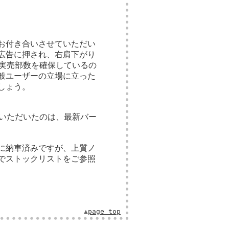
お付き合いさせていただい
広告に押され、右肩下がり
の実売部数を確保しているの
般ユーザーの立場に立った
しょう。
ていただいたのは、最新バー
に納車済みですが、上質ノ
でストックリストをご参照
▲
page top