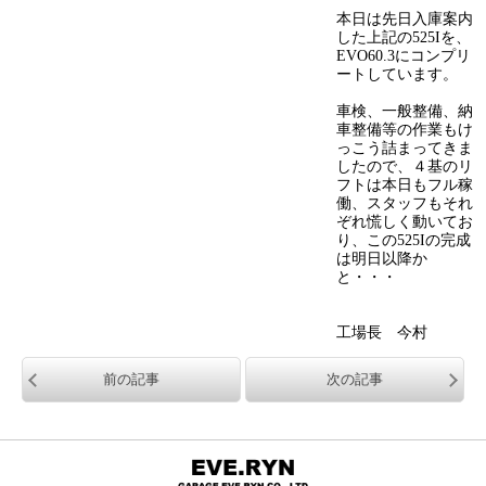
本日は先日入庫案内
した上記の525Iを、
EVO60.3にコンプリ
ートしています。
車検、一般整備、納
車整備等の作業もけ
っこう詰まってきま
したので、４基のリ
フトは本日もフル稼
働、スタッフもそれ
ぞれ慌しく動いてお
り、この525Iの完成
は明日以降か
と・・・
工場長 今村
前の記事
次の記事