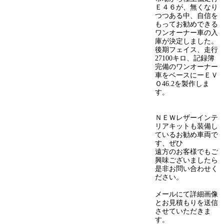
Ｅ４６が、無くなり
つつある中、自信を
もってお勧めできる
ワンオーナー車の入
庫が決定しました。
後期フェイス、走行
27100キロ、記録簿
完備のワンオーナー
車をベースにーＥＶ
Ｏ46.2を製作しま
す。
ＮＥＷレザーインテ
リアキットも装備し
ているお勧め車両で
す、ぜひ
遠方のお客様でもご
興味ございましたら
是非お問い合わせく
ださい。
メールにて詳細画像
とお見積もりを送信
させていただきま
す。