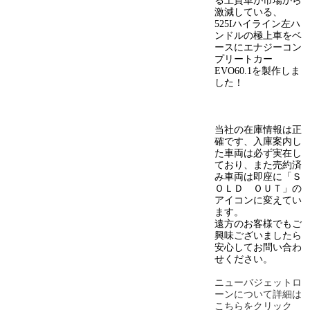
る上質車が市場から
激減している、
525Iハイライン左ハ
ンドルの極上車をベ
ースにエナジーコン
プリートカー
EVO60.1を製作しま
した！
当社の在庫情報は正
確です、入庫案内し
た車両は必ず実在し
ており、また売約済
み車両は即座に「Ｓ
ＯＬＤ ＯＵＴ」の
アイコンに変えてい
ます。
遠方のお客様でもご
興味ございましたら
安心してお問い合わ
せください。
ニューバジェットロ
ーンについて詳細は
こちらをクリック