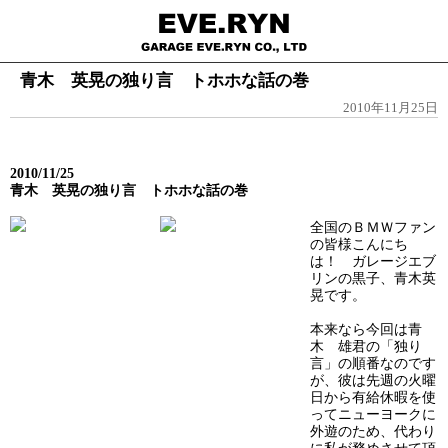
青木 英晃の独り言 トホホな話の巻
2010年11月25日
2010/11/25
青木 英晃の独り言 トホホな話の巻
全国のＢＭＷファン
の皆様こんにち
は！ ガレージエブ
リンの黒子、青木英
晃です。
本来なら今回は青
木 雄君の「独り
言」の順番なのです
が、彼は先週の火曜
日から有給休暇を使
ってニューヨークに
外遊のため、代わり