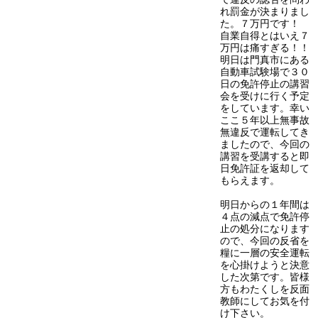
れ罰金が決まりまし
た。７万円です！
自業自得とはいえ７
万円は痛すぎる！！
明日は門真市にある
自動車試験場で３０
日の免許停止の講習
会を受けに行く予定
をしています。幸い
ここ５年以上無事故
無違反で運転してき
ましたので、今回の
講習を受講すると即
日免許証を返却して
もらえます。
明日からの１年間は
４点の減点で免許停
止の処分になります
ので、今回の反省を
糧に一層の安全運転
を心掛けようと決意
した次第です。皆様
方もわたくしを反面
教師にしてお気を付
け下さい。