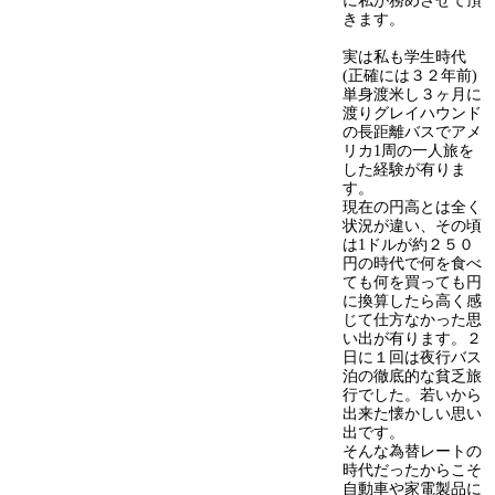
に私が務めさせて頂
きます。
実は私も学生時代
(正確には３２年前)
単身渡米し３ヶ月に
渡りグレイハウンド
の長距離バスでアメ
リカ1周の一人旅を
した経験が有りま
す。
現在の円高とは全く
状況が違い、その頃
は1ドルが約２５０
円の時代で何を食べ
ても何を買っても円
に換算したら高く感
じて仕方なかった思
い出が有ります。２
日に１回は夜行バス
泊の徹底的な貧乏旅
行でした。若いから
出来た懐かしい思い
出です。
そんな為替レートの
時代だったからこそ
自動車や家電製品に