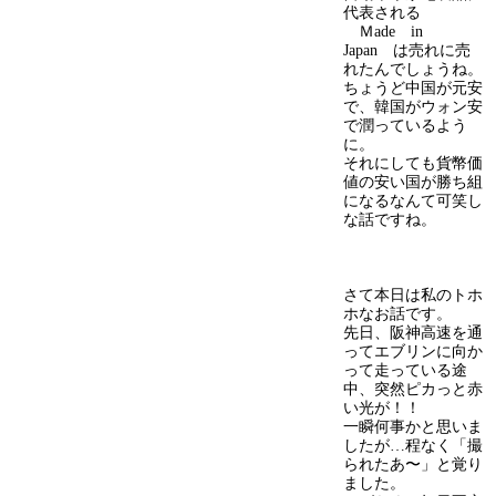
代表される
Ｍade in
Japan は売れに売
れたんでしょうね。
ちょうど中国が元安
で、韓国がウォン安
で潤っているよう
に。
それにしても貨幣価
値の安い国が勝ち組
になるなんて可笑し
な話ですね。
さて本日は私のトホ
ホなお話です。
先日、阪神高速を通
ってエブリンに向か
って走っている途
中、突然ピカっと赤
い光が！！
一瞬何事かと思いま
したが…程なく「撮
られたあ〜」と覚り
ました。