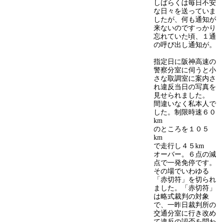
しばらくは毎日不安
な日々を送っていま
したが、何も通知が
来ないのですっかり
忘れていた頃、１通
の呼び出し通知が。
指定日に阪神高速の
警察分室に伺うと小
さな取調室に案内さ
れ違反当日の写真を
見せられました。
間違いなく私本人で
した。制限時速６０
km
のところを１０５
km
で走行し４５km
オーバー。６点の減
点で一発免停です。
その場でいわゆる
「赤切符」を切られ
ました。「赤切符」
は略式裁判の対象
で、一昨日裁判所の
交通分室に行き改め
て違反の認否を問わ