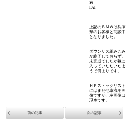
右
FAT
上記のＢＭＷは兵庫
県のお客様と商談中
となりました。
ダウンサス組みこみ
が終了しておらず、
未完成でしたが気に
入っていただいたよ
うで何よりです。
ＨＰストックリスト
にはまだ他車流用画
像ですが、左画像は
現車です。
前の記事
次の記事