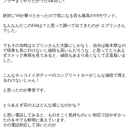
フラーまでやりたかった4本出し‼︎
絶対にV8が乗りたかったので気になる音も最高のV8サウンド。
なんなんだこのE60は？と思って調べて出てきたのが エブリンさん
でした。
でもその当時はエブリンさんだ大阪にしかなく、自分は栃木県なの
で現車も見に行けないし値段も高いんだろうな...と思ってとりあえ
ずストック車両を見てみると、値段もあまり高くなくて正直疑いま
した。
こんなカッコイイボディーのコンプリートカーがこんな値段で買え
るわけないじゃん！
と思ったのが事実です。
とりあえず店の人はどんな感じなのかな？
と思い電話してみると、ものすごく気持ちのいい対応で話やすかっ
たのを今でも鮮明に覚えています。
その電話対応して頂いたのが