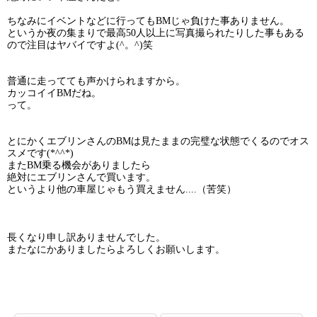
ちなみにイベントなどに行ってもBMじゃ負けた事ありません。
というか夜の集まりで最高50人以上に写真撮られたりした事もある
ので注目はヤバイですよ(^。^)笑
普通に走ってても声かけられますから。
カッコイイBMだね。
って。
とにかくエブリンさんのBMは見たままの完璧な状態でくるのでオス
スメです(*^^*)
またBM乗る機会がありましたら
絶対にエブリンさんで買います。
というより他の車屋じゃもう買えません....（苦笑）
長くなり申し訳ありませんでした。
またなにかありましたらよろしくお願いします。