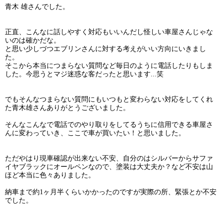
青木 雄さんでした。
正直、こんなに話しやすく対応もいいんだし怪しい車屋さんじゃな
いのは確かだな。
と思い少しづつエブリンさんに対する考えがいい方向にいきまし
た。
そこから本当につまらない質問など毎日のように電話したりもしま
した。今思うとマジ迷惑な客だったと思います...笑
でもそんなつまらない質問にもいつもと変わらない対応をしてくれ
た青木雄さんありがとうございました。
そんなこんなで電話でのやり取りをしてるうちに信用できる車屋さ
んに変わっていき、ここで車が買いたい！と思いました。
ただやはり現車確認が出来ない不安、自分のはシルバーからサファ
イヤブラックにオールペンなので、塗装は大丈夫か？など不安は山
ほど本当に色々ありました。
納車まで約1ヶ月半くらいかかったのですが実際の所、緊張とか不安
でした。