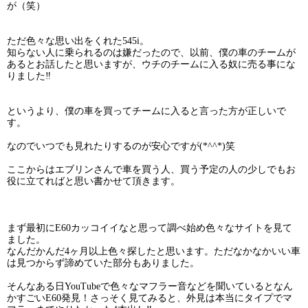
が（笑）
ただ色々な思い出をくれた545i。
知らない人に乗られるのは嫌だったので、以前、僕の車のチームが
あるとお話したと思いますが、ウチのチームに入る奴に売る事にな
りました‼︎
というより、僕の車を買ってチームに入ると言った方が正しいで
す。
なのでいつでも見れたりするのが安心ですが(*^^*)笑
ここからはエブリンさんで車を買う人、買う予定の人の少しでもお
役に立てればと思い書かせて頂きます。
まず最初にE60カッコイイなと思って調べ始め色々なサイトを見て
ました。
なんだかんだ4ヶ月以上色々探したと思います。ただなかなかいい車
は見つからず諦めていた部分もありました。
そんなある日YouTubeで色々なマフラー音などを聞いているとなん
かすごいE60発見！さっそく見てみると、外見は本当にタイプでマ