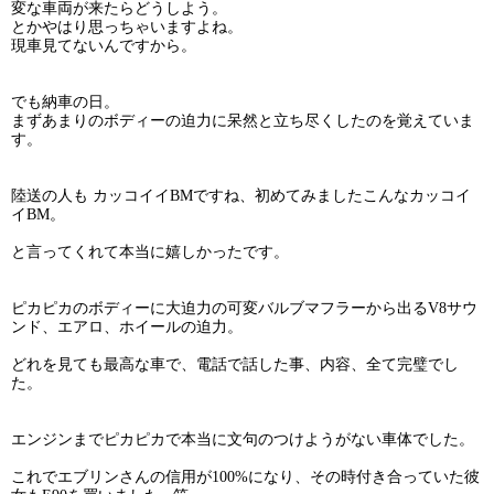
変な車両が来たらどうしよう。
とかやはり思っちゃいますよね。
現車見てないんですから。
でも納車の日。
まずあまりのボディーの迫力に呆然と立ち尽くしたのを覚えていま
す。
陸送の人も カッコイイBMですね、初めてみましたこんなカッコイ
イBM。
と言ってくれて本当に嬉しかったです。
ピカピカのボディーに大迫力の可変バルブマフラーから出るV8サウ
ンド、エアロ、ホイールの迫力。
どれを見ても最高な車で、電話で話した事、内容、全て完璧でし
た。
エンジンまでピカピカで本当に文句のつけようがない車体でした。
これでエブリンさんの信用が100%になり、その時付き合っていた彼