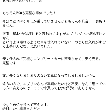
女もE90を買いました...笑
もちろんE90も完璧な車体でした！
今はまだ1年8ヶ月しか乗っていませんがもちろん不具合、一切あり
ません。
正直、BMとかは壊れると言われてますがエブリンさんのBM壊れま
せん。
というより壊れるような車を仕入れていない、つまり仕入れがすご
く上手いんだな。と思いました。
安く仕入れて完璧なコンプリートカーに変身させて、安く売る。
完璧です。
文が長くなりまとまりのない文章になってしましました(^^;;
遠方の方で、エブリンさんで車買いたいけど不安。なんて思ってい
る方に言えるのは、ここで車買っておけば間違いありません。
今なら自信を持って言えます。
絶対にいい車屋さんだと。