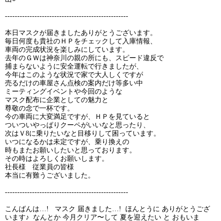
--------------------------------------------------
本日マスクが届きましたありがとうございます。
毎日何度も貴社のＨＰをチェックして入庫情報、
車両の完成状況を楽しみにしています。
去年のＧＷは神奈川の親の所にも、スピード違反で
捕まらないように安全運転で行きましたが、
今年はこのような状況で家で大人しくですが
売るだけの車屋さん点検の案内だけ等多い中
ミーティングイベントや今回のような
マスク配布に企業としての魅力と
尊敬の念で一杯です。
今の車両に大変満足ですが、ＨＰを見ていると
ついついやっぱりクーペがいいなと思ったり、
次はＶ8に乗りたいなと目移りして困っています。
いつになるかは未定ですが、乗り換えの
時もまたお願いしたいと思っております。
その時はよろしくお願いします。
社長様 従業員の皆様
本当に有難うございました。
--------------------------------------------------
こんばんは…! マスク 届きました…! ほんとうに ありがとうござ
います♪ なんとか 今月クリア〜して 夏を迎えたい と おもいま