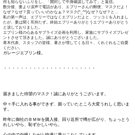
何も知らないふりをし、「開封して中身確認してみて」と返信。
数分後、妻より涙声で電話があり、エブリーさんの郵便、マスクだ
よ！
なぜ？なぜ？貰っていいのかなぁ？マスク(^_^*)なぜ？
なぜ？と…
私の第一声は、エブリーではなくエブリンだよと、ツッコミを入れ
まし
たが、妻は聞く耳持たず。終始エブリーありがとうエブリーあ
りがとう
と涙しておりました。
エブリン様の心あるサプライズ企画を利用し、家族にサプライズプ
レゼ
ントさせて頂きました。誠にありがとうございました。
青木代表、スタッフの皆様、暑さが増してくる日々、くれぐれもご
自愛
ください。
ガレージエブリン様。
・・・・・・・・・・・・・・・・・・・・・・
届きました待望のマスク！誠にありがとうございます。
中々手に入れる事ができず、困っていたところ大変うれしく思いま
す。
昨年に御社のＢＭＷを購入後、回り近所で噂が広がり、ちょっとう
れしいやら、恥ずかしいやら。
心の中で自慢しながら快適に乗りこなしています。