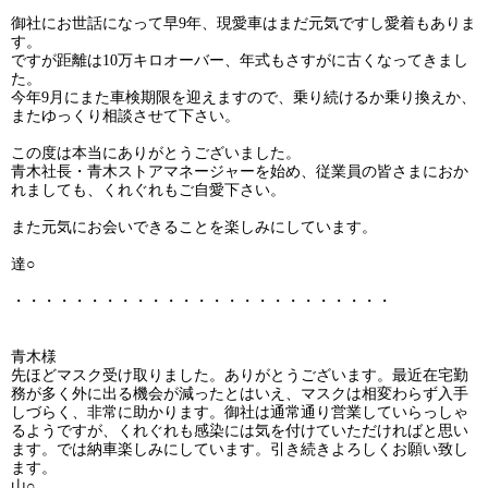
御社にお世話になって早9年、現愛車はまだ元気ですし愛着もありま
す。
ですが距離は10万キロオーバー、年式もさすがに古くなってきまし
た。
今年9月にまた車検期限を迎えますので、乗り続けるか乗り換えか、
またゆっくり相談させて下さい。
この度は本当にありがとうございました。
青木社長・青木ストアマネージャーを始め、従業員の皆さまにおか
れましても、くれぐれもご自愛下さい。
また元気にお会いできることを楽しみにしています。
達○
・・・・・・・・・・・・・・・・・・・・・・・・・
青木様
先ほどマスク受け取りました。ありがとうございます。最近在宅勤
務が多く外に出る機会が減ったとはいえ、マスクは相変わらず入手
非常に助かります。
しづらく、
御社は通常通り営業していらっしゃ
るようですが、くれぐれも感染には気を付けていただければと思い
ます。では納車楽しみにしています。引き続きよろしくお願い致し
ます。
山○