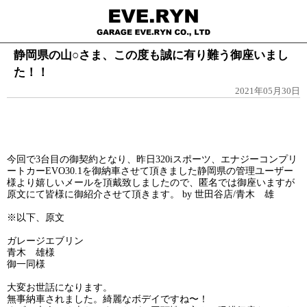
静岡県の山○さま、この度も誠に有り難う御座いまし
た！！
2021年05月30日
今回で3台目の御契約となり、昨日320iスポーツ、エナジーコンプリ
ートカーEVO30.1を御納車させて頂きました静岡県の管理ユーザー
様より嬉しいメールを頂戴致しましたので、匿名では御座いますが
原文にて皆様に御紹介させて頂きます。 by 世田谷店/青木 雄
※以下、原文
ガレージエブリン
青木 雄様
御一同様
大変お世話になります。
無事納車されました。綺麗なボデイですね〜！