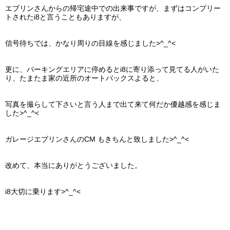
エブリンさんからの帰宅途中での出来事ですが、まずはコンプリー
トされたi8と言うこともありますが、
信号待ちでは、かなり周りの目線を感じました>^_^<
更に、パーキングエリアに停めるとi8に寄り添って見てる人がいた
り、たまたま家の近所のオートバックスよると、
写真を撮らして下さいと言う人まで出て来て何だか優越感を感じま
した>^_^<
ガレージエブリンさんのCM もきちんと致しました>^_^<
改めて、本当にありがとうございました。
i8大切に乗ります>^_^<