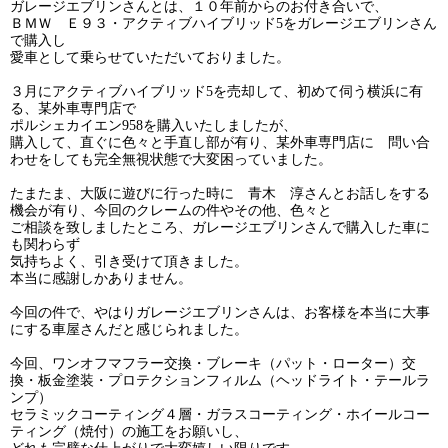
ガレージエブリンさんとは、１０年前からのお付き合いで、
ＢＭＷ Ｅ９３・アクティブハイブリッド5をガレージエブリンさん
で購入し
愛車として乗らせていただいておりました。
３月にアクティブハイブリッド5を売却して、初めて伺う横浜に有
る、某外車専門店で
ポルシェカイエン958を購入いたしましたが、
購入して、直ぐに色々と手直し部が有り、某外車専門店に 問い合
わせをしても完全無視状態で大変困っていました。
たまたま、大阪に遊びに行った時に 青木 淳さんとお話しをする
機会が有り、今回のクレームの件やその他、色々と
ご相談を致しましたところ、ガレージエブリンさんで購入した車に
も関わらず
気持ちよく、引き受けて頂きました。
本当に感謝しかありません。
今回の件で、やはりガレージエブリンさんは、お客様を本当に大事
にする車屋さんだと感じられました。
今回、ワンオフマフラー交換・ブレーキ（パット・ローター）交
換・板金塗装・プロテクションフィルム（ヘッドライト・テールラ
ンプ）
セラミックコーティング４層・ガラスコーティング・ホイールコー
ティング（焼付）の施工をお願いし、