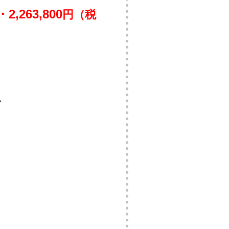
263,800
円（税
で