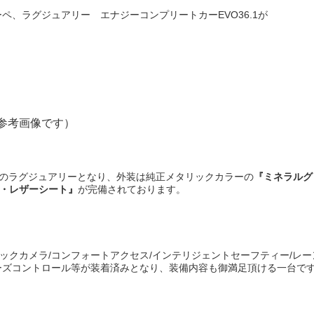
ンクーペ、ラグジュアリー エナジーコンプリートカーEVO36.1が
参考画像です）
ーペのラグジュアリーとなり、外装は純正メタリックカラーの
『ミネラルグ
・レザーシート』
が完備されております。
ックカメラ/コンフォートアクセス/インテリジェントセーフティー/レー
ーズコントロール等が装着済みとなり、装備内容も御満足頂ける一台で