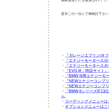
御家族使いにも最適な4ドアク
是非この一台にて御検討下さい
・
『ガレージエブリン/オ
・
『エナジーモータースポ
・
『エナジーモータースポ
・
『EVO i8：特設サイト
・
『BMW i8用エナジー
・
『NEWエナジーコンプリ
・
『NEWエナジーコンプリート
・
『BMW 6シリーズ(F1
ら
・
コーディングメニューは
・
オプションメニューはこ