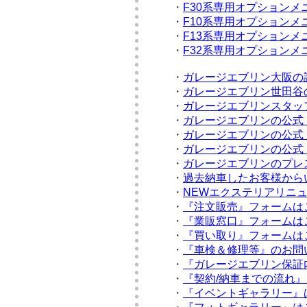
・
F30系専用オプションメ
・
F10系専用オプションメ
・
F13系専用オプションメ
・
F32系専用オプションメ
・
ガレージエブリン大阪の
・
ガレージエブリン世田谷
・
ガレージエブリンスタッ
・
ガレージエブリンの公式『
・
ガレージエブリンの公式『f
・
ガレージエブリンの公式『
・
ガレージエブリンのプレ
・
過去納車したお客様から
・
NEWエクステリアリニ
・
『注文販売』フォームは
・
『業販窓口』フォームは
・
『買い取り』フォームは
・
『車検＆修理等』のお問
・
『ガレージエブリン保証
・
『契約/納車までの流れ
・
『イベントギャラリー』