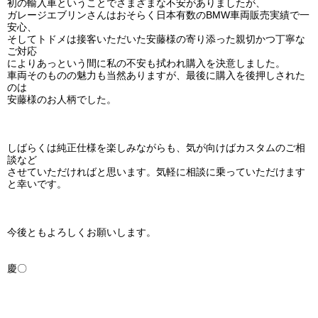
初の輸入車ということでさまざまな不安がありましたが、
ガレージエブリンさんはおそらく日本有数のBMW車両販売実績で一
安心、
そしてトドメは接客いただいた安藤様の寄り添った親切かつ丁寧な
ご対応
によりあっという間に私の不安も拭われ購入を決意しました。
車両そのものの魅力も当然ありますが、最後に購入を後押しされた
のは
安藤様のお人柄でした。
しばらくは純正仕様を楽しみながらも、気が向けばカスタムのご相
談など
させていただければと思います。気軽に相談に乗っていただけます
と幸いです。
今後ともよろしくお願いします。
慶〇