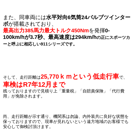
また、同車両には
水平対向6気筒24バルブツインター
ボ
が搭載されており、
最高出力385馬力最大トルク450Nm
を
発揮
0-
100km/hが3.7秒、最高速度は294km/h
の正にスポーツカ
ーと呼ぶに相応しい911シリーズです。
ｋｍという低走行車
25,770
そして、走行距離は
で、
車検はR7年12月まで
残っておりますので見積り上「重量税」「自賠責保険」「代行費
用」が免除されます。
尚、走行距離が示す通り、機関系は勿論、内外装共に良好な状態を
保っておりますので、現車が見れないという遠方地域のお客様でも
安心して御検討頂けます。