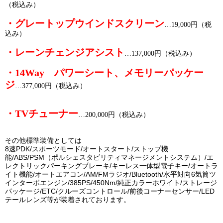
（税込み）
・グレートップウインドスクリーン
…19,000円（税
込み）
・レーンチェンジアシスト
…137,000円（税込み）
・14Way パワーシート、メモリーパッケー
ジ
…377,000円（税込み）
・TVチューナー
…200,000円（税込み）
その他標準装備としては
8速PDK/スポーツモード/オートスタート/ストップ機
能/ABS/PSM（ポルシェスタビリティマネージメントシステム）/エ
レクトリックパーキングブレーキ/キーレス一体型電子キー/オートラ
イト機能/オートエアコン/AM/FMラジオ/Bluetooth/水平対向6気筒ツ
インターボエンジン/385PS/450Nm/純正カラーホワイト/ストレージ
パッケージ/ETC/クルーズコントロール/前後コーナーセンサー/LED
テールレンズ
等が装着されております。