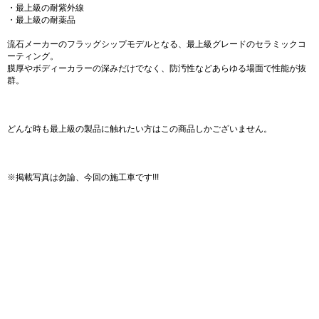
・最上級の耐紫外線
・最上級の耐薬品
流石メーカーのフラッグシップモデルとなる、最上級グレードのセラミックコ
ーティング。
膜厚やボディーカラーの深みだけでなく、防汚性などあらゆる場面で性能が抜
群。
どんな時も最上級の製品に触れたい方はこの商品しかございません。
※掲載写真は勿論、今回の施工車です!!!