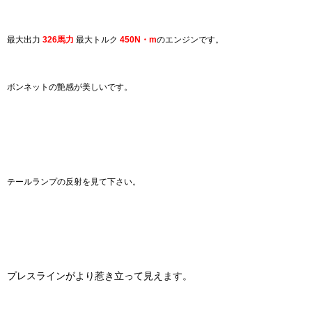
最大出力
326馬力
最大トルク
450N・m
のエンジンで
す。
ボンネットの艶感が美しいです。
テールランプの反射を見て下さい。
プレスラインがより惹き立って見えます。