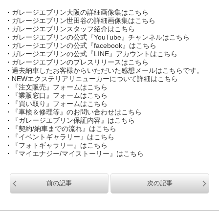
・
ガレージエブリン大阪の詳細画像集はこちら
・
ガレージエブリン世田谷の詳細画像集はこちら
・
ガレージエブリンスタッフ紹介はこちら
・
ガレージエブリンの公式『YouTube』チャンネルはこちら
・
ガレージエブリンの公式『facebook』はこちら
・
ガレージエブリンの公式『LINE』アカウントはこちら
・
ガレージエブリンのプレスリリースはこちら
・
過去納車したお客様からいただいた感想メールはこちらです。
・
NEWエクステリアリニューカーについて詳細はこちら
・
『注文販売』フォームはこちら
・
『業販窓口』フォームはこちら
・
『買い取り』フォームはこちら
・
『車検＆修理等』のお問い合わせはこちら
・
『ガレージエブリン保証内容』はこちら
・
『契約/納車までの流れ』はこちら
・
『イベントギャラリー』はこちら
・
『フォトギャラリー』はこちら
・
『マイエナジー/マイストーリー』はこちら
前の記事
次の記事