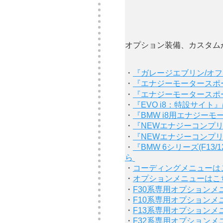
オプション装備、カスタム
・
『ガレージエブリン/オ
・
『エナジーモータースポ
・
『エナジーモータースポ
・
『EVO i8：特設サイト
・
『BMW i8用エナジー
・
『NEWエナジーコンプリ
・
『NEWエナジーコンプリート
・
『BMW 6シリーズ(F1
ら
・
コーディングメニューは
・
オプションメニューはこ
・
F30系専用オプションメ
・
F10系専用オプションメ
・
F13系専用オプションメ
・
F32系専用オプションメ