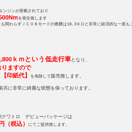
ボエンジンが搭載されており
00Nm
を発生致します
にも関わらずＪＣ０８モードの燃費は10.3キロと非常に経済的な一面も
ｋｍという低走行車
,800
となり、
おりますので
】【印紙代】
販売致します。
を免除して
装共に非常に綺麗な状態を保っております。
FSIクワトロ デビューパッケージは
万円（税込）
にてご提供致します。