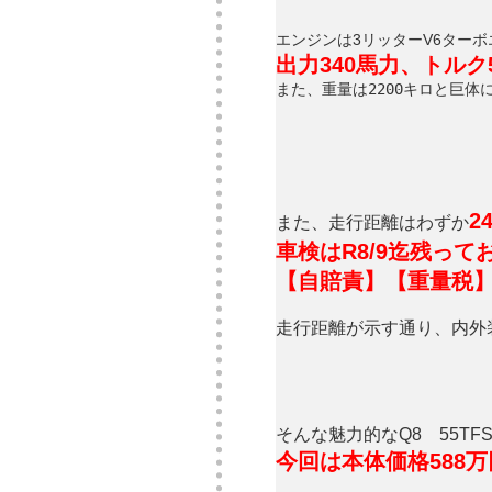
エンジンは3リッターV6ター
出力340馬力、トルク5
また、重量は2200キロと巨体
24
また、走行距離はわずか
車検はR8/9迄残って
【自賠責】【重量税
走行距離が示す通り、内外
そんな魅力的なQ8 55T
今回は本体価格588