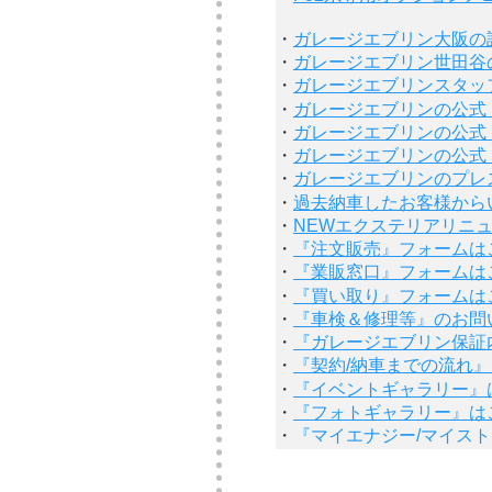
・
ガレージエブリン大阪の
・
ガレージエブリン世田谷
・
ガレージエブリンスタッ
・
ガレージエブリンの公式『
・
ガレージエブリンの公式『f
・
ガレージエブリンの公式『
・
ガレージエブリンのプレ
・
過去納車したお客様から
・
NEWエクステリアリニ
・
『注文販売』フォームは
・
『業販窓口』フォームは
・
『買い取り』フォームは
・
『車検＆修理等』のお問
・
『ガレージエブリン保証
・
『契約/納車までの流れ
・
『イベントギャラリー』
・
『フォトギャラリー』は
・
『マイエナジー/マイス