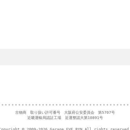
古物商 取り扱い許可番号 大阪府公安委員会 第5707号
近畿運輸局認証工場 近運整認大第10891号
Copyright © 2009-2026 Garage EVE.RYN All rights reserved