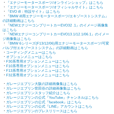
・
『エナジーモータースポーツ/オンラインショップ』はこちら
・
『エナジーモータースポーツ/オフィシャルサイト』はこちら
・
『EVO i8：特設サイト』はこちら
・
『BMW i8用エナジーモータースポーツ/エキゾーストシステム』
の詳細動画はこちら
・
『NEWエナジーコンプリートカーEVO32 .1』のイメージ画像集
はこちら
・
『NEWエナジーコンプリートカーEVO13.1/12.1/06.1』のイメー
ジ画像集はこちら
・
『BMW 6シリーズ(F13/12/06)用エナジーモータースポーツ/可変
バルブ付エキゾーストシステム』の詳細動画はこちら
・
コーディングメニューはこちら
・
オプションメニューはこちら
・
F30系専用オプションメニューはこちら
・
F10系専用オプションメニューはこちら
・
F13系専用オプションメニューはこちら
・
F32系専用オプションメニューはこちら
・
ガレージエブリン大阪の詳細画像集はこちら
・
ガレージエブリン世田谷の詳細画像集はこちら
・
ガレージエブリンスタッフ紹介はこちら
・
ガレージエブリンの公式『YouTube』チャンネルはこちら
・
ガレージエブリンの公式『facebook』はこちら
・
ガレージエブリンの公式『LINE』アカウントはこちら
・
ガレージエブリンのプレスリリースはこちら