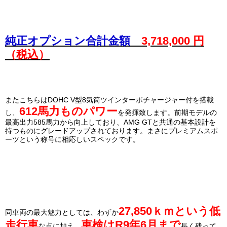
純正オプション合計金額
3,718,000 円
（税込）
またこちらはDOHC V型8気筒ツインターボチャージャー付を搭載
612馬力ものパワー
し、
を発揮致します。前期モデルの
最高出力585馬力から向上しており、AMG GTと共通の基本設計を
持つものにグレードアップされております。まさにプレミアムスポ
ーツという称号に相応しいスペックです。
27,850ｋｍという低
同車両の最大魅力としては、わずか
走行車
車検はR9年6月まで
な点に加え、
長く残って