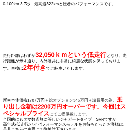
0-100km 3.7秒 最高速322kmと圧巻のパフォーマンスです。
32,050
ｋｍという低走行
走行距離はわずか
となり、走
行距離が示す通り、内外装共に非常に綺麗な状態を保っておりま
2年付き
す。
車検は
でご納車いたします。
乗
新車本体価格1787万円
＋総オプション345万円＋諸費用の為、
り出し金額は2200万円オーバーです。
今回はス
ペシャルプライス
にてご提供致します。
全国的にもタマ数皆無に等しい
ジャガー Fタイプ SVRですが
高年式/低走行/ハイパフォーマンスモデルをお待ちだったお客様は、
是非こちらの車両にて御検討下さいませ。