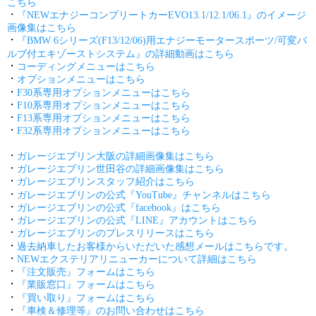
こちら
・
『NEWエナジーコンプリートカーEVO13.1/12.1/06.1』のイメージ
画像集はこちら
・
『BMW 6シリーズ(F13/12/06)用エナジーモータースポーツ/可変バ
ルブ付エキゾーストシステム』の詳細動画はこちら
・
コーディングメニューはこちら
・
オプションメニューはこちら
・
F30系専用オプションメニューはこちら
・
F10系専用オプションメニューはこちら
・
F13系専用オプションメニューはこちら
・
F32系専用オプションメニューはこちら
・
ガレージエブリン大阪の詳細画像集はこちら
・
ガレージエブリン世田谷の詳細画像集はこちら
・
ガレージエブリンスタッフ紹介はこちら
・
ガレージエブリンの公式『YouTube』チャンネルはこちら
・
ガレージエブリンの公式『facebook』はこちら
・
ガレージエブリンの公式『LINE』アカウントはこちら
・
ガレージエブリンのプレスリリースはこちら
・
過去納車したお客様からいただいた感想メールはこちらです。
・
NEWエクステリアリニューカーについて詳細はこちら
・
『注文販売』フォームはこちら
・
『業販窓口』フォームはこちら
・
『買い取り』フォームはこちら
・
『車検＆修理等』のお問い合わせはこちら