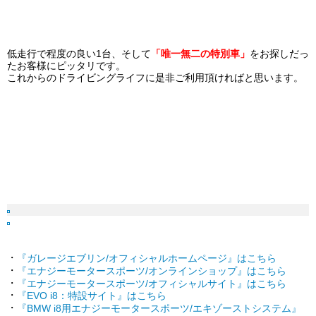
低走行で程度の良い1台、そして
「唯一無二の特別車」
をお探しだっ
たお客様にピッタリです。
これからのドライビングライフに是非ご利用頂ければと思います。
・
『ガレージエブリン/オフィシャルホームページ』はこちら
・
『エナジーモータースポーツ/オンラインショップ』はこちら
・
『エナジーモータースポーツ/オフィシャルサイト』はこちら
・
『EVO i8：特設サイト』はこちら
・
『BMW i8用エナジーモータースポーツ/エキゾーストシステム』