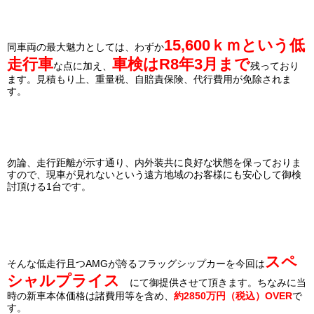
15,600ｋｍという低
同車両の最大魅力としては、わずか
走行車
車検はR8年3月まで
な点に加え、
残っており
ます。見積もり上、重量税、自賠責保険、代行費用が免除されま
す。
勿論、走行距離が示す通り、内外装共に良好な状態を保っておりま
すので、現車が見れないという遠方地域のお客様にも安心して御検
討頂ける1台です。
スペ
そんな低走行且つAMGが誇るフラッグシップカーを今回は
シャルプライス
にて御提供させて頂きます。
ちなみに当
時の新車本体価格は諸費用等を含め、
約2850万円（税込）OVER
で
す。