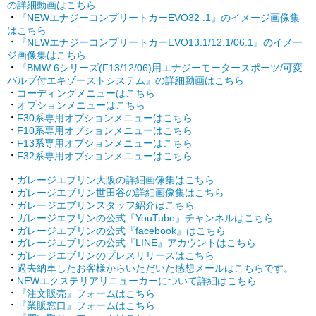
の詳細動画はこちら
・
『NEWエナジーコンプリートカーEVO32 .1』のイメージ画像集
はこちら
・
『NEWエナジーコンプリートカーEVO13.1/12.1/06.1』のイメー
ジ画像集はこちら
・
『BMW 6シリーズ(F13/12/06)用エナジーモータースポーツ/可変
バルブ付エキゾーストシステム』の詳細動画はこちら
・
コーディングメニューはこちら
・
オプションメニューはこちら
・
F30系専用オプションメニューはこちら
・
F10系専用オプションメニューはこちら
・
F13系専用オプションメニューはこちら
・
F32系専用オプションメニューはこちら
・
ガレージエブリン大阪の詳細画像集はこちら
・
ガレージエブリン世田谷の詳細画像集はこちら
・
ガレージエブリンスタッフ紹介はこちら
・
ガレージエブリンの公式『YouTube』チャンネルはこちら
・
ガレージエブリンの公式『facebook』はこちら
・
ガレージエブリンの公式『LINE』アカウントはこちら
・
ガレージエブリンのプレスリリースはこちら
・
過去納車したお客様からいただいた感想メールはこちらです。
・
NEWエクステリアリニューカーについて詳細はこちら
・
『注文販売』フォームはこちら
・
『業販窓口』フォームはこちら