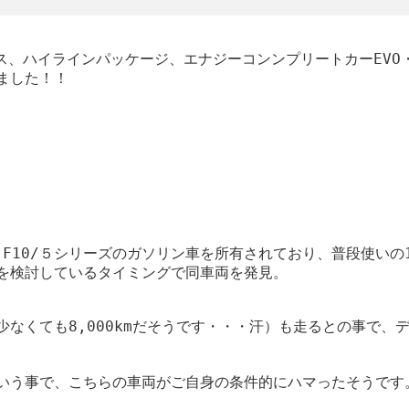
ス、ハイラインパッケージ、エナジーコンンプリートカーEVO・
ました！！
 F10/５シリーズのガソリン車を所有されており、普段使い
を検討しているタイミングで同車両を発見。
m（少なくても8,000kmだそうです・・・汗）も走るとの事で
。
いう事で、こちらの車両がご自身の条件的にハマったそうです