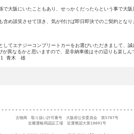
係で大阪にいたこともあり、せっかくだったらという事で大阪
も含め談笑させて頂き、気が付けば即日即決でのご契約となり
としてエナジーコンプリートカーをお選びいただきまして、誠
喜びが異なるかと思いますので、是非納車後はその辺りも楽しん
901 青木 雄
古物商 取り扱い許可番号 大阪府公安委員会 第5707号
近畿運輸局認証工場 近運整認大第10891号