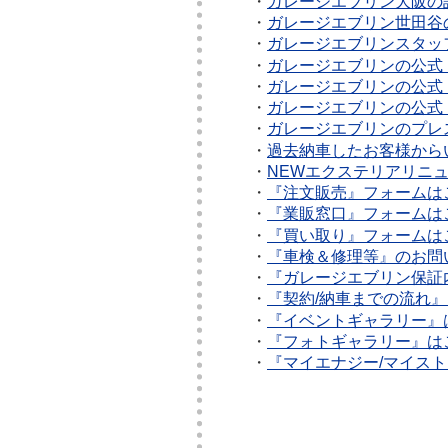
・
ガレージエブリン大阪の
・
ガレージエブリン世田谷
・
ガレージエブリンスタッ
・
ガレージエブリンの公式『
・
ガレージエブリンの公式『f
・
ガレージエブリンの公式『
・
ガレージエブリンのプレ
・
過去納車したお客様から
・
NEWエクステリアリニ
・
『注文販売』フォームは
・
『業販窓口』フォームは
・
『買い取り』フォームは
・
『車検＆修理等』のお問
・
『ガレージエブリン保証
・
『契約/納車までの流れ
・
『イベントギャラリー』
・
『フォトギャラリー』は
・
『マイエナジー/マイス