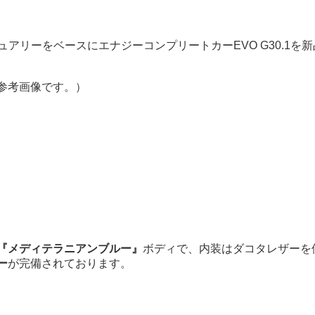
グジュアリーをベースにエナジーコンプリートカーEVO G30.1
参考画像です。）
『メディテラニアンブルー
』
ボディで、内装はダコタレザーを
ー
が完備されております。