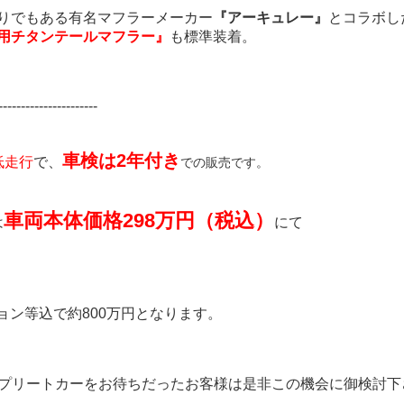
の売りでもある有名マフラーメーカー
『アーキュレー』
とコラボし
専用チタンテールマフラー』
も標準装着。
----------------------
車検は2年付き
低走行
で、
での販売です。
車両本体価格298万円（税込）
は
にて
ョン等込で約800万円となります。
ンプリートカーをお待ちだったお客様は是非この機会に御検討下