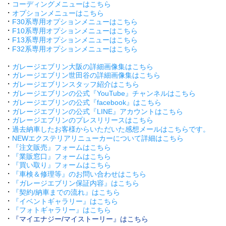
・
コーディングメニューはこちら
・
オプションメニューはこちら
・
F30系専用オプションメニューはこちら
・
F10系専用オプションメニューはこちら
・
F13系専用オプションメニューはこちら
・
F32系専用オプションメニューはこちら
・
ガレージエブリン大阪の詳細画像集はこちら
・
ガレージエブリン世田谷の詳細画像集はこちら
・
ガレージエブリンスタッフ紹介はこちら
・
ガレージエブリンの公式『YouTube』チャンネルはこちら
・
ガレージエブリンの公式『facebook』はこちら
・
ガレージエブリンの公式『LINE』アカウントはこちら
・
ガレージエブリンのプレスリリースはこちら
・
過去納車したお客様からいただいた感想メールはこちらです。
・
NEWエクステリアリニューカーについて詳細はこちら
・
『注文販売』フォームはこちら
・
『業販窓口』フォームはこちら
・
『買い取り』フォームはこちら
・
『車検＆修理等』のお問い合わせはこちら
・
『ガレージエブリン保証内容』はこちら
・
『契約/納車までの流れ』はこちら
・
『イベントギャラリー』はこちら
・
『フォトギャラリー』はこちら
・
『マイエナジー/マイストーリー』はこちら