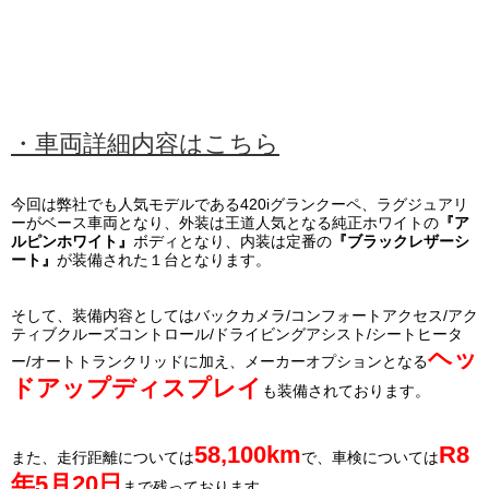
・車両詳細内容はこちら
今回は弊社でも人気モデルである420iグランクーペ、ラグジュアリ
ーがベース車両となり、外装は王道人気となる純正ホワイトの
『ア
ルピンホワイト』
ボディとなり、内装は定番の
『ブラックレザーシ
ート
が装備された１台となります。
』
そして、装備内容としてはバックカメラ/コンフォートアクセス/アク
ティブクルーズコントロール/ドライビングアシスト/シートヒータ
ヘッ
ー/オートトランクリッドに加え、メーカーオプションとなる
ドアップディスプレイ
も装備されております。
58,100km
R8
また、走行距離については
で、車検については
年5月20日
まで残っております。