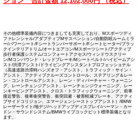
ション 合計金額 12
,102,000円 （税込）
その他標準装備内容につきましても充実しており、Mスポーツディ
ファレンシャル/アダプティブMサスペンション/自動防眩ルームミラ
ー/パワーシート/Fシートランバーサポート/Fシートヒーター/ブラッ
クインテリアトリム/オートエアコン/Mスポーツシート/アクティブ
歩行者保護システム/コンフォートアクセス/ウィンドウスクリー
ン/Mコンパウンド・レッドブレーキ/Mシートベルト/ハイビームアシ
スト/渋滞アシスト/ドライビングアシスタントプロフェッショナル
（高速道路渋滞時ハンズオフ・アシスト、トラフィック・サイン・
アシスト、アクティブクルーズコントロール、ステアリング＆レー
ン・コントロールアシスト、レーン・ディパーチャー・ウォーニン
グ、レーンチェンジアシスト、レーンチェンジウォーニング、レー
ンキーピングアシスト、クロス・トラフィックウォーニング、前車
接近警告、後車衝突警告、衝突回避・被害軽減ブレーキ、アクティ
ブサイドコリジョン、エマージェンシーストップアシスト）/BMW
レーザーライト/地デジ/ヘッドアップディスプレイ/ハーマン・カー
ドン・サウンドシステム/BMWライブコックピット標準装備となり
ます。