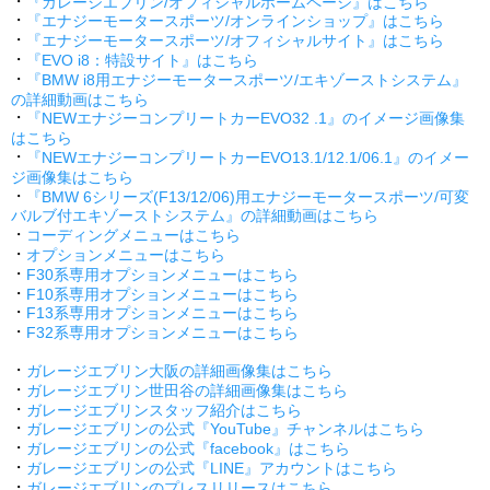
・
『ガレージエブリン/オフィシャルホームページ』はこちら
・
『エナジーモータースポーツ/オンラインショップ』はこちら
・
『エナジーモータースポーツ/オフィシャルサイト』はこちら
・
『EVO i8：特設サイト』はこちら
・
『BMW i8用エナジーモータースポーツ/エキゾーストシステム』
の詳細動画はこちら
・
『NEWエナジーコンプリートカーEVO32 .1』のイメージ画像集
はこちら
・
『NEWエナジーコンプリートカーEVO13.1/12.1/06.1』のイメー
ジ画像集はこちら
・
『BMW 6シリーズ(F13/12/06)用エナジーモータースポーツ/可変
バルブ付エキゾーストシステム』の詳細動画はこちら
・
コーディングメニューはこちら
・
オプションメニューはこちら
・
F30系専用オプションメニューはこちら
・
F10系専用オプションメニューはこちら
・
F13系専用オプションメニューはこちら
・
F32系専用オプションメニューはこちら
・
ガレージエブリン大阪の詳細画像集はこちら
・
ガレージエブリン世田谷の詳細画像集はこちら
・
ガレージエブリンスタッフ紹介はこちら
・
ガレージエブリンの公式『YouTube』チャンネルはこちら
・
ガレージエブリンの公式『facebook』はこちら
・
ガレージエブリンの公式『LINE』アカウントはこちら
・
ガレージエブリンのプレスリリースはこちら