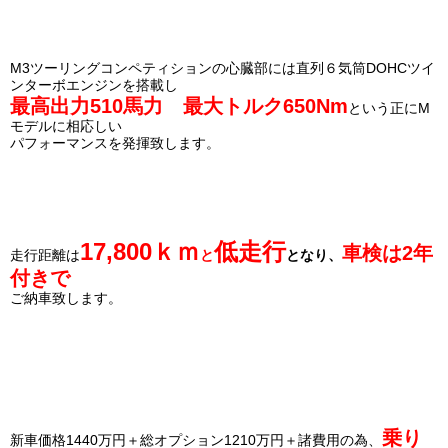
M3ツーリングコンペティションの心臓部には直列６気筒DOHCツイ
ンターボエンジンを搭載し
最高出力510馬力 最大トルク650Nm
という正にM
モデルに相応しい
パフォーマンスを発揮致します。
17,800
ｋｍ
低走行
車検は2年
走行距離は
と
となり、
付きで
ご納車致します。
乗り
新車価格1440万円＋総オプション1210万円＋諸費用の為、