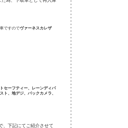
した為、下取車として再入庫
車ですので
ヴァーネスカレザ
トセーフティー、レーンディパ
スト、地デジ、バックカメラ、
で、下記にてご紹介させて