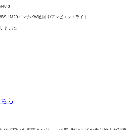
e M40ｄ
BBS LM20インチ/KW足回り/アンビエントライト
しました。
こちら