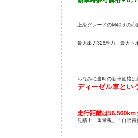
新車時参考価格￥8,75
上級グレードのM40ｄの
最大出力326馬力 最大ト
ちなみに当時の新車価格は
ディーゼル車という
走行距離は56,500km
見積上「重量税」「自賠責