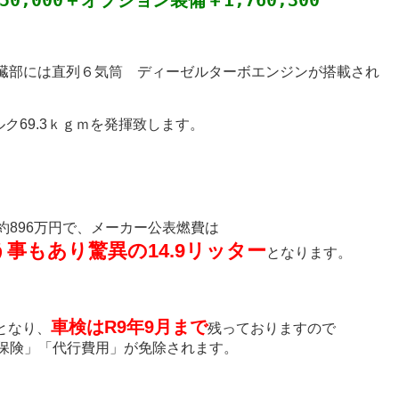
0,000＋オプション装備￥1,760,300
心臓部には直列６気筒 ディーゼルターボエンジンが搭載され
ルク69.3ｋｇｍを発揮致します。
約896万円で、メーカー公表燃費は
事もあり驚異の14.9リッター
となります。
車検はR9年9月まで
となり、
残っておりますので
保険」「代行費用」が免除されます。