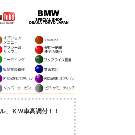
ール、ＫＷ車高調付！！