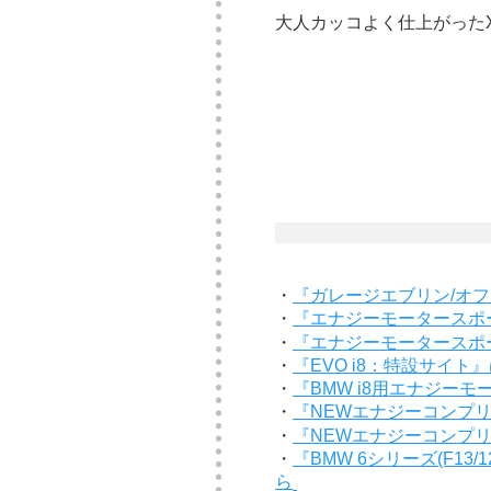
大人カッコよく仕上がった
・
『ガレージエブリン/オ
・
『エナジーモータースポ
・
『エナジーモータースポ
・
『EVO i8：特設サイト
・
『BMW i8用エナジー
・
『NEWエナジーコンプリ
・
『NEWエナジーコンプリート
・
『BMW 6シリーズ(F1
ら