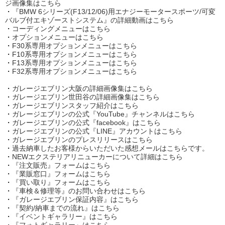
ジ画像集はこちら
・
『BMW 6シリーズ(F13/12/06)用エナジーモータースポーツ/可変
バルブ付エキゾーストシステム』の詳細動画はこちら
・
コーディングメニューはこちら
・
オプションメニューはこちら
・
F30系専用オプションメニューはこちら
・
F10系専用オプションメニューはこちら
・
F13系専用オプションメニューはこちら
・
F32系専用オプションメニューはこちら
・
ガレージエブリン大阪の詳細画像集はこちら
・
ガレージエブリン世田谷の詳細画像集はこちら
・
ガレージエブリンスタッフ紹介はこちら
・
ガレージエブリンの公式『YouTube』チャンネルはこちら
・
ガレージエブリンの公式『facebook』はこちら
・
ガレージエブリンの公式『LINE』アカウントはこちら
・
ガレージエブリンのプレスリリースはこちら
・
過去納車したお客様からいただいた感想メールはこちらです。
・
NEWエクステリアリニューカーについて詳細はこちら
・
『注文販売』フォームはこちら
・
『業販窓口』フォームはこちら
・
『買い取り』フォームはこちら
・
『車検＆修理等』のお問い合わせはこちら
・
『ガレージエブリン保証内容』はこちら
・
『契約/納車までの流れ』はこちら
・
『イベントギャラリー』はこちら
・
『フォトギャラリー』はこちら