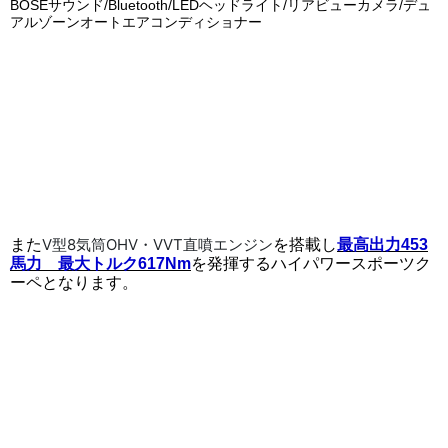
BOSEサウンド/Bluetooth/LEDヘッドライト/リアビューカメラ/デュ
アルゾーンオートエアコンディショナー
V
型
8
気筒
OHV
・
VVT
直噴エンジン
また
を搭載し
最高出力453
馬力 最大トルク617Nm
を発揮する
ハイパワースポーツク
ーペとなります。