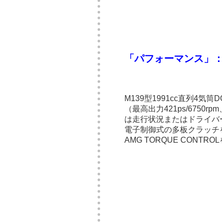
「パフォーマンス」
M139型1991cc直列4
（最高出力421ps/6750
は走行状況またはドライバー
電子制御式の多板クラッチ
AMG TORQUE CONT