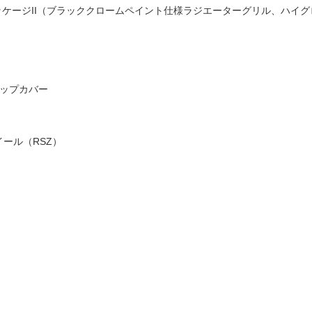
ッケージII（ブラッククロームペイント仕様ラジエーターグリル、ハイ
ップカバー
イール（RSZ）