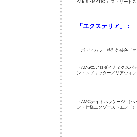
A45 S 4MATIC＋ ストリ
「エクステリア」：
・ボディカラー特別外装色「マ
・AMGエアロダイナミクスパ
ントスプリッター／リアウィン
・AMGナイトパッケージ （
ント仕様エグゾーストエンド）