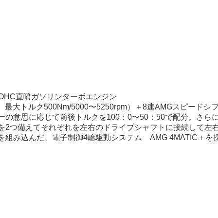
：
気筒DOHC直噴ガソリンターボエンジン
rpm、最大トルク500Nm/5000〜5250rpm）＋8速AMGスピー
の意思に応じて前後トルクを100：0〜50：50で配分。さら
を2つ備えてそれぞれを左右のドライブシャフトに接続して左
ROLを組み込んだ、電子制御4輪駆動システム AMG 4MATIC＋を