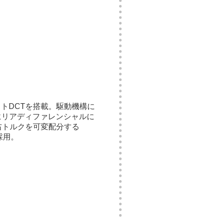
ドシフトDCTを搭載。駆動機構に
にリアディファレンシャルに
右トルクを可変配分する
採用。