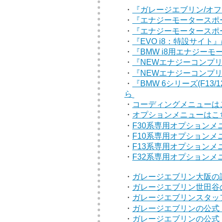
・
『ガレージエブリン/オ
・
『エナジーモータースポ
・
『エナジーモータースポ
・
『EVO i8：特設サイト
・
『BMW i8用エナジー
・
『NEWエナジーコンプリ
・
『NEWエナジーコンプリート
・
『BMW 6シリーズ(F1
ら
・
コーディングメニューは
・
オプションメニューはこ
・
F30系専用オプションメ
・
F10系専用オプションメ
・
F13系専用オプションメ
・
F32系専用オプションメ
・
ガレージエブリン大阪の
・
ガレージエブリン世田谷
・
ガレージエブリンスタッ
・
ガレージエブリンの公式『
・
ガレージエブリンの公式『f