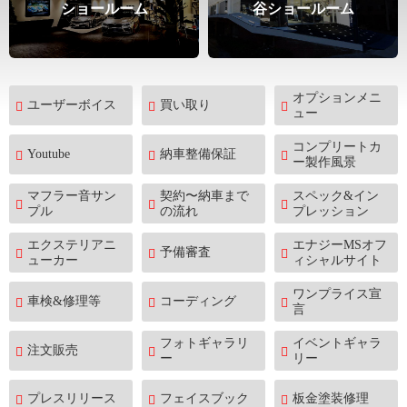
ショールーム
谷ショールーム
オプションメニ
ユーザーボイス
買い取り
ュー
コンプリートカ
Youtube
納車整備保証
ー製作風景
マフラー音サン
契約〜納車まで
スペック&イン
プル
の流れ
プレッション
エクステリアニ
エナジーMSオフ
予備審査
ューカー
ィシャルサイト
ワンプライス宣
車検&修理等
コーディング
言
フォトギャラリ
イベントギャラ
注文販売
ー
リー
プレスリリース
フェイスブック
板金塗装修理