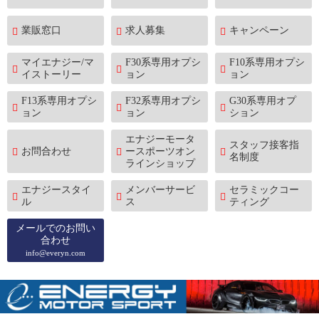
業販窓口
求人募集
キャンペーン
マイエナジー/マ
F30系専用オプシ
F10系専用オプシ
イストーリー
ョン
ョン
F13系専用オプシ
F32系専用オプシ
G30系専用オプ
ョン
ョン
ション
エナジーモータ
スタッフ接客指
お問合わせ
ースポーツオン
名制度
ラインショップ
エナジースタイ
メンバーサービ
セラミックコー
ル
ス
ティング
メールでのお問い
合わせ
info@everyn.com