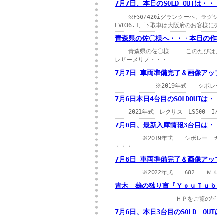
7月7日、本日のSOLD OUTは・・・4
※F36/420iグランクーペ、ラ
EVO36.1、下取車は大阪府のお客様
青森県の佐〇様へ・・・本日の作
青森県の佐〇様 このたびは、ガレー
レザーメリノ・・・
7月7日 車両準備完了＆画像ア
※2019年式 シボレー カマ
7月6日本日4台目のSOLDOUTは・
2021年式 レクサス LS500 I
7月6日、最新入庫情報3台目は・
※2019年式 シボレー カマロ
・・・
7月6日 車両準備完了＆画像アッ
※2022年式 G82 Ｍ４クー
青木 雄の独り言『ＹｏｕＴｕｂ
ＨＰをご覧の皆様、
7月6日、本日3台目のSOLD OU