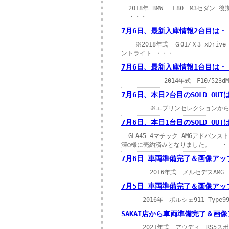
2018年 BMW F80 M3セダン
・・・
7月6日、最新入庫情報2台目は・
※2018年式 Ｇ01/Ｘ3 xDrive
ントライト ・・・
7月6日、最新入庫情報1台目は・・
2014年式 F10/523dMスポ
7月6日、本日2台目のSOLD O
※エブリンセレクションから入庫
7月6日、本日1台目のSOLD OUTは
GLA45 4マチック AMGアドバン
澤◯様に売約済みとなりました。 ・
7月6日 車両準備完了＆画像ア
2016年式 メルセデスAMG 
7月5日 車両準備完了＆画像アッ
2016年 ポルシェ911 Type9
SAKAI店から車両準備完了＆画
2021年式 アウディ RS5スポー