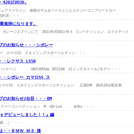
20iEVO36.
グジュアリーライン、後期モデルをベースとしたエナジーコンプリートカー
に売約済・・・
業進捗になります。
ジエブリンにて 2021年式G82/Ｍ４ コンペティション、エクステッド
ップのお知らせ・・・シボレー
ロSS スタイリングスポーツエディシ・・・
・・レクサス LS50
パッケージ UNIVERSAL DESIGN 21インチホイール/モデリ・・・
・・シボレー カマロSS ス
SS スタイリングスポーツエディション 正規D車 国内20台限定車
プのお知らせ2台目・・・BM
ペコンペティション M xDrive &nbs・・・
ｅデビューしました！！』編
こ・・・
Tは・・ＢＭＷ Ｍ３ 後