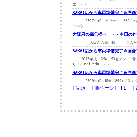
エ・・・
SAKAI店から車両準備完了＆画
2017年式 アウディ RS6アバ
ーハウ・・・
大阪府の森〇様へ・・・本日の作
大阪府の森〇様 このたびは、ガレ
SAKAI店から車両準備完了＆画
2016年式 BMW M3セダン 希少
リノ/Individu・・・
SAKAI店から車両準備完了＆画
2019年式 BMW 840iグランク
[先頭]
[前ページ]
[1]
[