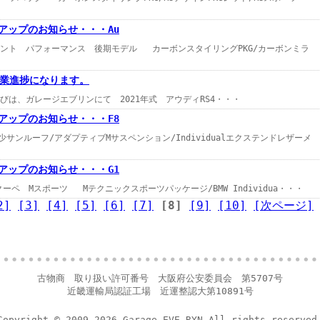
像アップのお知らせ・・・Au
ント パフォーマンス 後期モデル カーボンスタイリングPKG/カーボンミラ
業進捗になります。
ージエブリンにて 2021年式 アウディRS4・・・
像アップのお知らせ・・・F8
サンルーフ/アダプティブMサスペンション/Individualエクステンドレザーメ
像アップのお知らせ・・・G1
ーペ Mスポーツ Mテクニックスポーツパッケージ/BMW Individua・・・
2]
[3]
[4]
[5]
[6]
[7]
[8]
[9]
[10]
[次ページ]
古物商 取り扱い許可番号 大阪府公安委員会 第5707号
近畿運輸局認証工場 近運整認大第10891号
Copyright © 2009-2026 Garage EVE.RYN All rights reserved