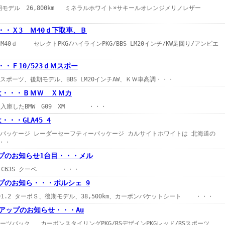
 後期モデル 26,800km ミネラルホワイト×サキールオレンジメリノレザー
・・Ｘ3 Ｍ40ｄ下取車、Ｂ
 M40ｄ セレクトPKG/ハイラインPKG/BBS LM20インチ/KW足回り/アンビエ
・Ｆ10/523ｄＭスポー
ーツ、後期モデル、BBS LM20インチAW、ＫＷ車高調・・・
UTは・・・ＢＭＷ ＸＭカ
したBMW G09 XM ・・・
・・・GLA45 4
ストパッケージ レーダーセーフティーパッケージ カルサイトホワイトは 北海道の
・・
ップのお知らせ1台目・・・メル
C63S クーペ ・・・
プのお知ら・・・ポルシェ 9
91.2 ターボＳ、後期モデル、38,500km、カーボンバケットシート ・・・
像アップのお知らせ・・・Au
ツバック カーボンスタイリングPKG/RSデザインPKGレッド/RSスポーツ